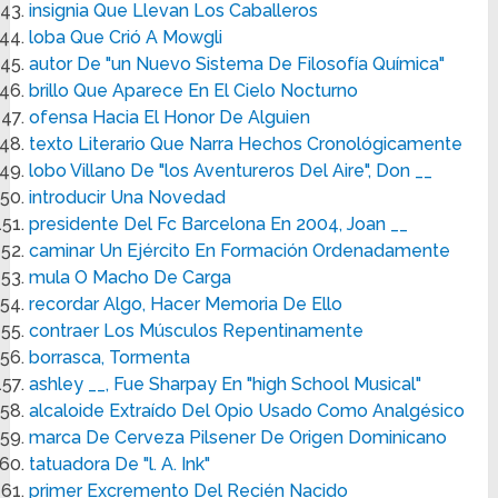
insignia Que Llevan Los Caballeros
loba Que Crió A Mowgli
autor De "un Nuevo Sistema De Filosofía Química"
brillo Que Aparece En El Cielo Nocturno
ofensa Hacia El Honor De Alguien
texto Literario Que Narra Hechos Cronológicamente
lobo Villano De "los Aventureros Del Aire", Don __
introducir Una Novedad
presidente Del Fc Barcelona En 2004, Joan __
caminar Un Ejército En Formación Ordenadamente
mula O Macho De Carga
recordar Algo, Hacer Memoria De Ello
contraer Los Músculos Repentinamente
borrasca, Tormenta
ashley __, Fue Sharpay En "high School Musical"
alcaloide Extraído Del Opio Usado Como Analgésico
marca De Cerveza Pilsener De Origen Dominicano
tatuadora De "l. A. Ink"
primer Excremento Del Recién Nacido