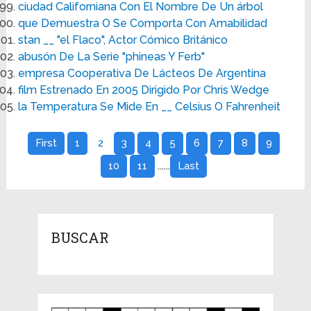
ciudad Californiana Con El Nombre De Un árbol
que Demuestra O Se Comporta Con Amabilidad
stan __ "el Flaco", Actor Cómico Británico
abusón De La Serie "phineas Y Ferb"
empresa Cooperativa De Lácteos De Argentina
film Estrenado En 2005 Dirigido Por Chris Wedge
la Temperatura Se Mide En __ Celsius O Fahrenheit
First
1
2
3
4
5
6
7
8
9
......
10
11
Last
BUSCAR