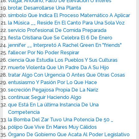
vulgar, Anodino, Falto De Elevación O Interés
brotar, Desarrollarse Una Planta
símbolo Que Indica El Proceso Matemático A Aplicar
la Música __ Reside En El Canto Para Una Sola Voz
servicio Profesional De Comida Preparada
fiesta Cristiana Que Se Celebra El 6 De Enero
jennifer __ Interpretó A Rachel Green En "friends"
fallecer Por No Poder Respirar
ciencia Que Estudia Los Pueblos Y Sus Culturas
muerte Violenta Que Un Padre Da A Su Hijo
tratar Algo Con Urgencia O Antes Que Otras Cosas
entusiasmo Y Pasión Por Lo Que Hace
secreción Pegajosa Propia De La Nariz
continuar, Seguir Haciendo Algo
que Está En La última Instancia De Una
Competencia
la Bomba Del Zar Tuvo Una Potencia De 50 _
pólipo Que Vive En Mares Muy Cálidos
Órgano De Gobierno Que Acata Al Poder Legislativo