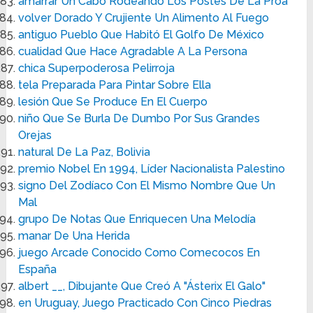
amarrar Un Cabo Rodeando Los Postes De La Proa
volver Dorado Y Crujiente Un Alimento Al Fuego
antiguo Pueblo Que Habitó El Golfo De México
cualidad Que Hace Agradable A La Persona
chica Superpoderosa Pelirroja
tela Preparada Para Pintar Sobre Ella
lesión Que Se Produce En El Cuerpo
niño Que Se Burla De Dumbo Por Sus Grandes
Orejas
natural De La Paz, Bolivia
premio Nobel En 1994, Líder Nacionalista Palestino
signo Del Zodíaco Con El Mismo Nombre Que Un
Mal
grupo De Notas Que Enriquecen Una Melodía
manar De Una Herida
juego Arcade Conocido Como Comecocos En
España
albert __, Dibujante Que Creó A "Ásterix El Galo"
en Uruguay, Juego Practicado Con Cinco Piedras