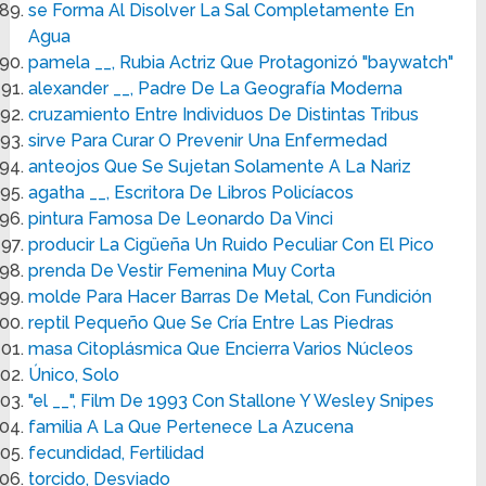
se Forma Al Disolver La Sal Completamente En
Agua
pamela __, Rubia Actriz Que Protagonizó "baywatch"
alexander __, Padre De La Geografía Moderna
cruzamiento Entre Individuos De Distintas Tribus
sirve Para Curar O Prevenir Una Enfermedad
anteojos Que Se Sujetan Solamente A La Nariz
agatha __, Escritora De Libros Policíacos
pintura Famosa De Leonardo Da Vinci
producir La Cigüeña Un Ruido Peculiar Con El Pico
prenda De Vestir Femenina Muy Corta
molde Para Hacer Barras De Metal, Con Fundición
reptil Pequeño Que Se Cría Entre Las Piedras
masa Citoplásmica Que Encierra Varios Núcleos
Único, Solo
"el __", Film De 1993 Con Stallone Y Wesley Snipes
familia A La Que Pertenece La Azucena
fecundidad, Fertilidad
torcido, Desviado