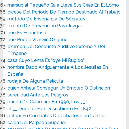
marsupial Pequeño Que Lleva Sus Crías En El Lomo
dícese Del Período De Tiempo Destinado Al Trabajo
método De Enseñanza De Sócrates
exento De Prevención Para Juzgar
que Es Espantoso
que Puede Vivir Sin Oxígeno
examen Del Conducto Auditivo Externo Y Del
Tímpano
casa Cuyo Lema Es "oye Mi Rugido"
nombre Dado Antiguamente A Los Jesuitas En
España
rodaje De Alguna Película
quien Anhela Conseguir Un Empleo O Distinción
serenidad Ante Los Peligros
banda De Calamaro En 1990, Los __
el __ Doppler Fue Descubierto En 1842
pelear En Combates De Caballos Con Lanzas
caída Del Párpado Superior