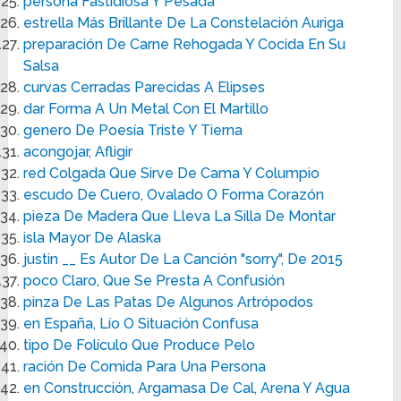
persona Fastidiosa Y Pesada
estrella Más Brillante De La Constelación Auriga
preparación De Carne Rehogada Y Cocida En Su
Salsa
curvas Cerradas Parecidas A Elipses
dar Forma A Un Metal Con El Martillo
genero De Poesía Triste Y Tierna
acongojar, Afligir
red Colgada Que Sirve De Cama Y Columpio
escudo De Cuero, Ovalado O Forma Corazón
pieza De Madera Que Lleva La Silla De Montar
isla Mayor De Alaska
justin __ Es Autor De La Canción "sorry", De 2015
poco Claro, Que Se Presta A Confusión
pinza De Las Patas De Algunos Artrópodos
en España, Lío O Situación Confusa
tipo De Folículo Que Produce Pelo
ración De Comida Para Una Persona
en Construcción, Argamasa De Cal, Arena Y Agua