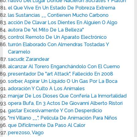
nativo Del Lugar Donde Nacieron Sócrates Y Platón
el Que Vive En Un Estado De Pobreza Extrema
las Sustancias __ Contienen Mucho Carbono
acción De Clavar Los Dientes En Alguien O Algo
autora De "el Mito De La Belleza"
control Remoto De Un Aparato Electrónico
turrón Elaborado Con Almendras Tostadas Y
Caramelo
sacudir, Zarandear
alcanzar Al Torero Enganchándolo Con El Cuerno
presentador De "art Attack", Fallecido En 2008
sorber, Aspirar Un Líquido O Un Gas Por La Boca
adoración Y Culto A Los Animales
manjar De Los Dioses Que Confería La Inmortalidad
opera Bufa, En 3 Actos De Giovanni Alberto Ristori
gastar Excesivamente Y Con Desperdicio
"mi Villano __", Película De Animación Para Niños
que Difícilmente Da Paso Al Calor
perezoso, Vago