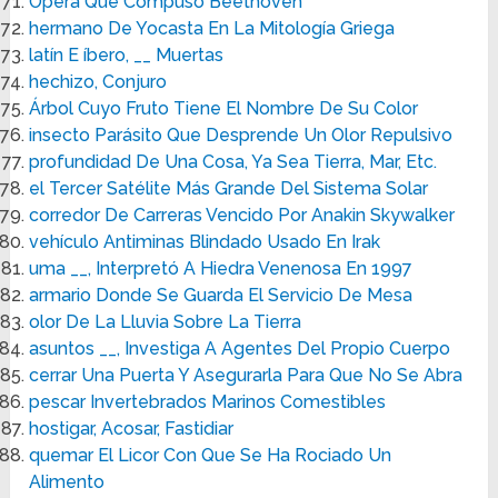
Ópera Que Compuso Beethoven
hermano De Yocasta En La Mitología Griega
latín E íbero, __ Muertas
hechizo, Conjuro
Árbol Cuyo Fruto Tiene El Nombre De Su Color
insecto Parásito Que Desprende Un Olor Repulsivo
profundidad De Una Cosa, Ya Sea Tierra, Mar, Etc.
el Tercer Satélite Más Grande Del Sistema Solar
corredor De Carreras Vencido Por Anakin Skywalker
vehículo Antiminas Blindado Usado En Irak
uma __, Interpretó A Hiedra Venenosa En 1997
armario Donde Se Guarda El Servicio De Mesa
olor De La Lluvia Sobre La Tierra
asuntos __, Investiga A Agentes Del Propio Cuerpo
cerrar Una Puerta Y Asegurarla Para Que No Se Abra
pescar Invertebrados Marinos Comestibles
hostigar, Acosar, Fastidiar
quemar El Licor Con Que Se Ha Rociado Un
Alimento