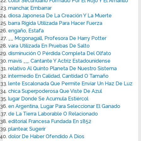
color Secundario Formado Por El Rojo Y El Amarillo
manchar, Embarrar
diosa Japonesa De La Creación Y La Muerte
barra Rígida Utilizada Para Hacer Fuerza
engaño, Estafa
__ Mcgonagall, Profesora De Harry Potter
vara Utilizada En Pruebas De Salto
disminución O Pérdida Completa Del Olfato
mavis __, Cantante Y Actriz Estadounidense
relativo Al Quinto Planeta De Nuestro Sistema
intermedio En Calidad, Cantidad O Tamaño
lente Escalonada Que Permite Enviar Un Haz De Luz
chica Superpoderosa Que Viste De Azul
lugar Donde Se Acumula Estiércol
en Argentina, Lugar Para Seleccionar El Ganado
de La Tierra Laborable O Relacionado
editorial Francesa Fundada En 1852
plantear, Sugerir
dolor De Haber Ofendido A Dios