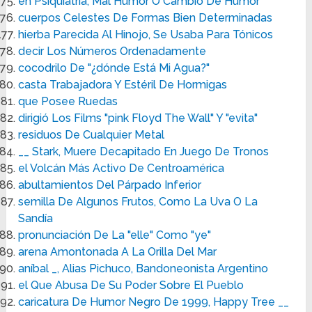
en Psiquiatría, Mal Humor O Cambio De Humor
cuerpos Celestes De Formas Bien Determinadas
hierba Parecida Al Hinojo, Se Usaba Para Tónicos
decir Los Números Ordenadamente
cocodrilo De "¿dónde Está Mi Agua?"
casta Trabajadora Y Estéril De Hormigas
que Posee Ruedas
dirigió Los Films "pink Floyd The Wall" Y "evita"
residuos De Cualquier Metal
__ Stark, Muere Decapitado En Juego De Tronos
el Volcán Más Activo De Centroamérica
abultamientos Del Párpado Inferior
semilla De Algunos Frutos, Como La Uva O La
Sandía
pronunciación De La "elle" Como "ye"
arena Amontonada A La Orilla Del Mar
aníbal _, Alias Pichuco, Bandoneonista Argentino
el Que Abusa De Su Poder Sobre El Pueblo
caricatura De Humor Negro De 1999, Happy Tree __