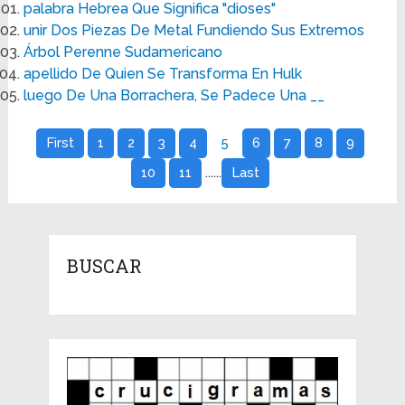
palabra Hebrea Que Significa "dioses"
unir Dos Piezas De Metal Fundiendo Sus Extremos
Árbol Perenne Sudamericano
apellido De Quien Se Transforma En Hulk
luego De Una Borrachera, Se Padece Una __
First
1
2
3
4
5
6
7
8
9
......
10
11
Last
BUSCAR