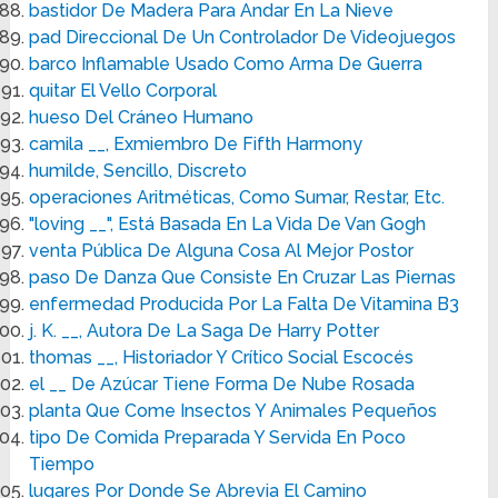
bastidor De Madera Para Andar En La Nieve
pad Direccional De Un Controlador De Videojuegos
barco Inflamable Usado Como Arma De Guerra
quitar El Vello Corporal
hueso Del Cráneo Humano
camila __, Exmiembro De Fifth Harmony
humilde, Sencillo, Discreto
operaciones Aritméticas, Como Sumar, Restar, Etc.
"loving __", Está Basada En La Vida De Van Gogh
venta Pública De Alguna Cosa Al Mejor Postor
paso De Danza Que Consiste En Cruzar Las Piernas
enfermedad Producida Por La Falta De Vitamina B3
j. K. __, Autora De La Saga De Harry Potter
thomas __, Historiador Y Crítico Social Escocés
el __ De Azúcar Tiene Forma De Nube Rosada
planta Que Come Insectos Y Animales Pequeños
tipo De Comida Preparada Y Servida En Poco
Tiempo
lugares Por Donde Se Abrevia El Camino