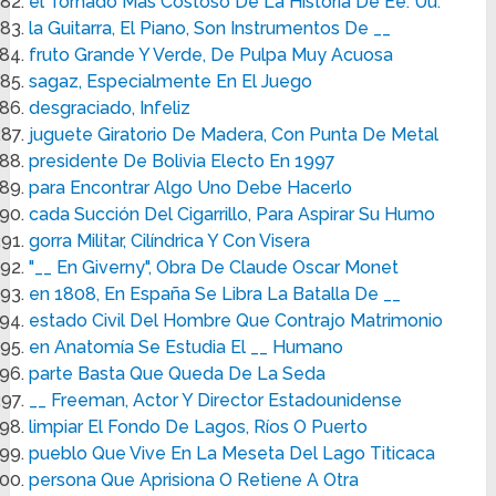
el Tornado Más Costoso De La Historia De Ee. Uu.
la Guitarra, El Piano, Son Instrumentos De __
fruto Grande Y Verde, De Pulpa Muy Acuosa
sagaz, Especialmente En El Juego
desgraciado, Infeliz
juguete Giratorio De Madera, Con Punta De Metal
presidente De Bolivia Electo En 1997
para Encontrar Algo Uno Debe Hacerlo
cada Succión Del Cigarrillo, Para Aspirar Su Humo
gorra Militar, Cilíndrica Y Con Visera
"__ En Giverny", Obra De Claude Oscar Monet
en 1808, En España Se Libra La Batalla De __
estado Civil Del Hombre Que Contrajo Matrimonio
en Anatomía Se Estudia El __ Humano
parte Basta Que Queda De La Seda
__ Freeman, Actor Y Director Estadounidense
limpiar El Fondo De Lagos, Ríos O Puerto
pueblo Que Vive En La Meseta Del Lago Titicaca
persona Que Aprisiona O Retiene A Otra