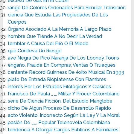
exceso De Gas En El Colon
rango De Colores Ordenados Para Simular Transición
ciencia Que Estudia Las Propiedades De Los
Cuerpos
Órgano Asociado A La Memoria A Largo Plazo
hombre Que Tiende A No Decir La Verdad
temblar A Causa Del Frío O El Miedo
que Conlleva Un Riesgo
ave Negra De Pico Naranja De Los Looney Toons
engaño, Fraude En Compras, Ventas O Trueques
cantante Récord Guinness De éxito Musical En 1993
plato De Entrada Rioplatense Con Fiambres
interés Por Los Estudios Filológicos Y Clásicos
francisco De Paula __, Militar Y Prócer Colombiano
serie De Ciencia Ficción, Del Estudio Manglobe
dicho De Algún Proceso De Desarrollo Rápido
acto Violento, Incorrecto Según La Ley Y La Moral
pasión De __, Popular Telenovela Colombiana
tendencia A Otorgar Cargos Públicos A Familiares