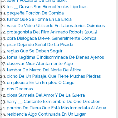
líder Y Vocalista De Limp Bizkit
los __ Grasos Son Biomoléculas Lipídicas
pequeña Porción De Comida
tumor Que Se Forma En La Encía
vaso De Vidrio Utilizado En Laboratorios Químicos
protagonista Del Film Animado Robots (2005)
obra Dialogada Breve, Generalmente Cómica
pisar Dejando Señal De La Pisada
reglas Que Se Deben Seguir
toma Ilegítima E Indiscriminada De Bienes Ajenos
observar, Mirar Atentamente Algo
tambor De Marco Del Norte De África
dicho De Un Paisaje, Que Tiene Muchas Piedras
emplearse En Un Empleo O Cargo
dos Decenas
diosa Sumeria Del Amor Y De La Guerra
harry __, Cantante Exmiembro De One Direction
porción De Tierra Que Está Más Inmediata Al Agua
residencia Algo Continuada En Un Lugar