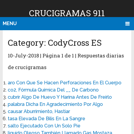
CRUCIGRAMAS 911
MENU
Category:
CodyCross ES
10-July-2018 | Página 1 de 1 | Respuestas diarias
de crucigramas
aro Con Que Se Hacen Perforaciones En El Cuerpo
co2, Fórmula Química Del __ De Carbono
cubrir Algo De Huevo Y Harina Antes De Freírlo
palabra Dicha En Agradecimiento Por Algo
causar Aburrimiento, Hastiar
tasa Elevada De Bilis En La Sangre
salto Ejecutado Con Un Solo Pie
liquido Oleoso También Llamado Gas Mostaza