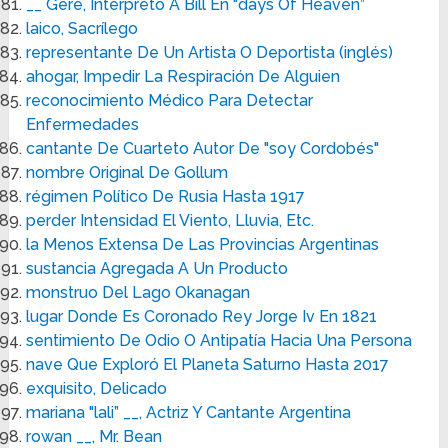
__ Gere, Interpretó A Bill En "days Of Heaven”
laico, Sacrílego
representante De Un Artista O Deportista (inglés)
ahogar, Impedir La Respiración De Alguien
reconocimiento Médico Para Detectar
Enfermedades
cantante De Cuarteto Autor De "soy Cordobés"
nombre Original De Gollum
régimen Político De Rusia Hasta 1917
perder Intensidad El Viento, Lluvia, Etc.
la Menos Extensa De Las Provincias Argentinas
sustancia Agregada A Un Producto
monstruo Del Lago Okanagan
lugar Donde Es Coronado Rey Jorge Iv En 1821
sentimiento De Odio O Antipatía Hacia Una Persona
nave Que Exploró El Planeta Saturno Hasta 2017
exquisito, Delicado
mariana "lali” __, Actriz Y Cantante Argentina
rowan __, Mr. Bean