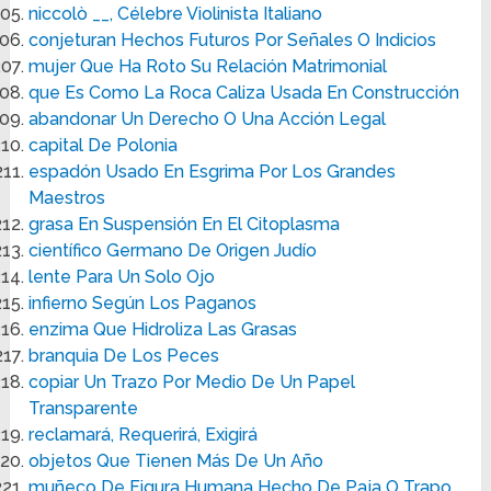
niccolò __, Célebre Violinista Italiano
conjeturan Hechos Futuros Por Señales O Indicios
mujer Que Ha Roto Su Relación Matrimonial
que Es Como La Roca Caliza Usada En Construcción
abandonar Un Derecho O Una Acción Legal
capital De Polonia
espadón Usado En Esgrima Por Los Grandes
Maestros
grasa En Suspensión En El Citoplasma
científico Germano De Origen Judío
lente Para Un Solo Ojo
infierno Según Los Paganos
enzima Que Hidroliza Las Grasas
branquia De Los Peces
copiar Un Trazo Por Medio De Un Papel
Transparente
reclamará, Requerirá, Exigirá
objetos Que Tienen Más De Un Año
muñeco De Figura Humana Hecho De Paja O Trapo