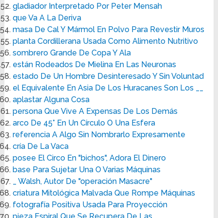
gladiador Interpretado Por Peter Mensah
que Va A La Deriva
masa De Cal Y Mármol En Polvo Para Revestir Muros
planta Cordillerana Usada Como Alimento Nutritivo
sombrero Grande De Copa Y Ala
están Rodeados De Mielina En Las Neuronas
estado De Un Hombre Desinteresado Y Sin Voluntad
el Equivalente En Asia De Los Huracanes Son Los __
aplastar Alguna Cosa
persona Que Vive A Expensas De Los Demás
arco De 45° En Un Círculo O Una Esfera
referencia A Algo Sin Nombrarlo Expresamente
cría De La Vaca
posee El Circo En "bichos", Adora El Dinero
base Para Sujetar Una O Varias Máquinas
_ Walsh, Autor De "operación Masacre"
criatura Mitológica Malvada Que Rompe Máquinas
fotografía Positiva Usada Para Proyección
pieza Espiral Que Se Recupera De Las