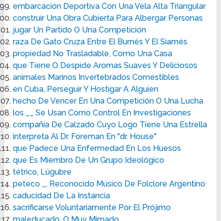
embarcación Deportiva Con Una Vela Alta Triangular
construir Una Obra Cubierta Para Albergar Personas
jugar Un Partido O Una Competición
raza De Gato Cruza Entre El Burnés Y El Siamés
propiedad No Trasladable, Como Una Casa
que Tiene O Despide Aromas Suaves Y Deliciosos
animales Marinos Invertebrados Comestibles
en Cuba, Perseguir Y Hostigar A Alguien
hecho De Vencer En Una Competición O Una Lucha
los __ Se Usan Como Control En Investigaciones
compañía De Calzado Cuyo Logo Tiene Una Estrella
interpreta Al Dr. Foreman En "dr. House"
que Padece Una Enfermedad En Los Huesos
que Es Miembro De Un Grupo Ideológico
tétrico, Lúgubre
peteco _, Reconocido Músico De Folclore Argentino
caducidad De La Instancia
sacrificarse Voluntariamente Por El Prójimo
maleducado, O Muy Mimado