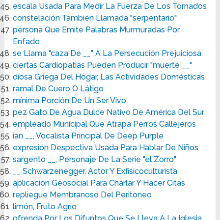
escala Usada Para Medir La Fuerza De Los Tornados
constelación También Llamada "serpentario"
persona Que Emite Palabras Murmuradas Por
Enfado
se Llama "caza De __" A La Persecución Prejuiciosa
ciertas Cardiopatías Pueden Producir "muerte __"
diosa Griega Del Hogar, Las Actividades Domésticas
ramal De Cuero O Látigo
mínima Porción De Un Ser Vivo
pez Gato De Agua Dulce Nativo De América Del Sur
empleado Municipal Que Atrapa Perros Callejeros
ian __, Vocalista Principal De Deep Purple
expresión Despectiva Usada Para Hablar De Niños
sargento __, Personaje De La Serie "el Zorro"
__ Schwarzenegger, Actor Y Exfisicoculturista
aplicación Geosocial Para Charlar Y Hacer Citas
repliegue Membranoso Del Peritoneo
limón, Fruto Agrio
ofrenda Por Los Difuntos Que Se Lleva A La Iglesia