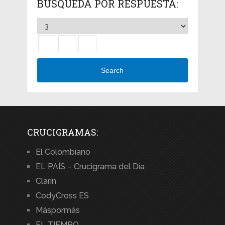
BÚSQUEDA POR RESPUESTA:
Search
CRUCIGRAMAS:
El Colombiano
EL PAÍS – Crucigrama del Día
Clarín
CodyCross ES
Máspormás
EL TIEMPO