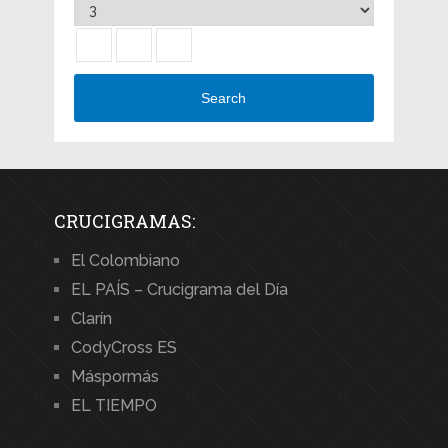
Search
CRUCIGRAMAS:
El Colombiano
EL PAÍS – Crucigrama del Día
Clarín
CodyCross ES
Máspormás
EL TIEMPO