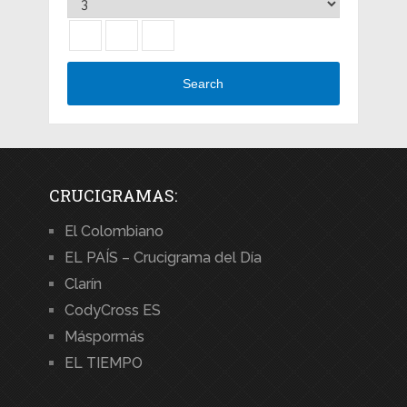
Search
CRUCIGRAMAS:
El Colombiano
EL PAÍS – Crucigrama del Día
Clarín
CodyCross ES
Máspormás
EL TIEMPO