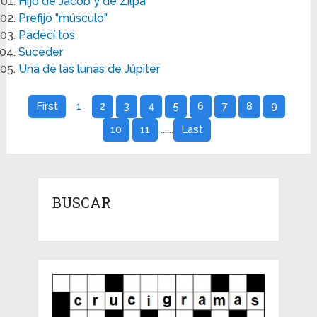
Hijo de Jacob y de Zilpá
Prefijo "músculo"
Padecí tos
Suceder
Una de las lunas de Júpiter
First
1
2
3
4
5
6
7
8
9
......
10
11
Last
BUSCAR