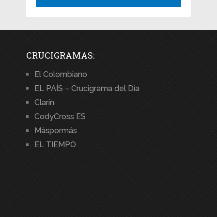
CRUCIGRAMAS:
El Colombiano
EL PAÍS – Crucigrama del Día
Clarín
CodyCross ES
Máspormás
EL TIEMPO