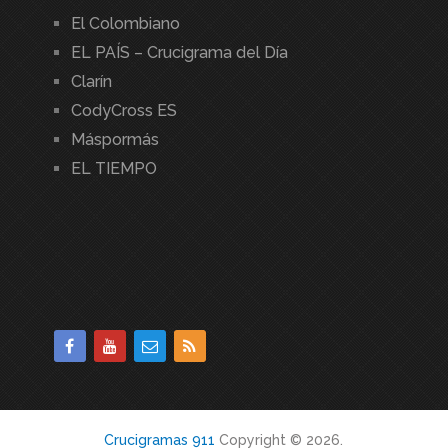
El Colombiano
EL PAÍS – Crucigrama del Día
Clarín
CodyCross ES
Máspormás
EL TIEMPO
Crucigramas 911
Copyright © 2026.