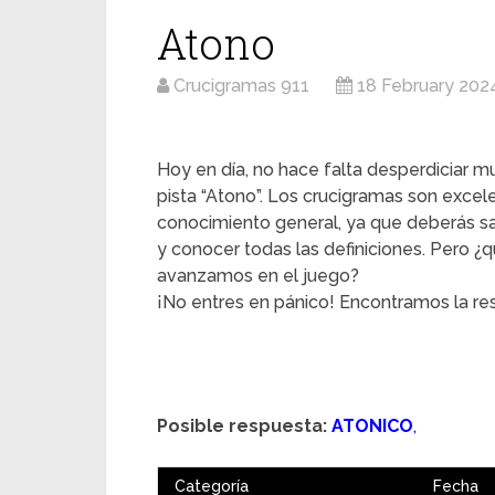
Atono
Crucigramas 911
18 February 202
Hoy en día, no hace falta desperdiciar mu
pista “Atono”. Los crucigramas son excele
conocimiento general, ya que deberás s
y conocer todas las definiciones. Pero
avanzamos en el juego?
¡No entres en pánico! Encontramos la re
Posible respuesta:
ATONICO
,
Categoría
Fecha