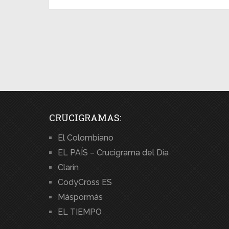
CRUCIGRAMAS:
El Colombiano
EL PAÍS – Crucigrama del Día
Clarín
CodyCross ES
Máspormás
EL TIEMPO