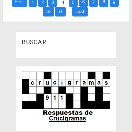
First
1
2
3
4
5
6
7
8
9
......
10
11
Last
BUSCAR