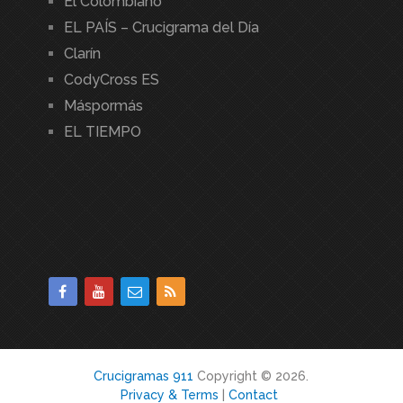
El Colombiano
EL PAÍS – Crucigrama del Día
Clarín
CodyCross ES
Máspormás
EL TIEMPO
Crucigramas 911
Copyright © 2026.
Privacy & Terms
|
Contact