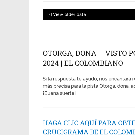
[+]
View older data
OTORGA, DONA – VISTO P
2024 | EL COLOMBIANO
Si la respuesta te ayudó, nos encantará r
más precisa para la pista Otorga, dona, aq
¡Buena suerte!
HAGA CLIC AQUÍ PARA OBT
CRUCIGRAMA DE EL COLOMB