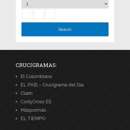
Search
CRUCIGRAMAS:
El Colombiano
EL PAÍS – Crucigrama del Día
Clarín
CodyCross ES
Máspormás
EL TIEMPO