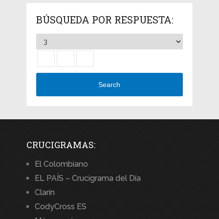
BÚSQUEDA POR RESPUESTA:
Search
CRUCIGRAMAS:
El Colombiano
EL PAÍS – Crucigrama del Día
Clarín
CodyCross ES