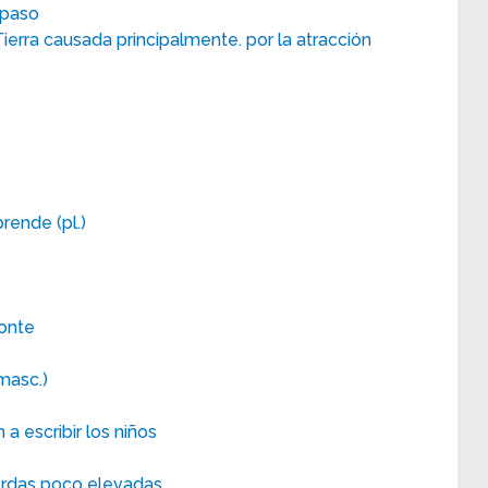
 paso
Tierra causada principalmente. por la atracción
ende (pl.)
zonte
(masc.)
 escribir los niños
bordas poco elevadas