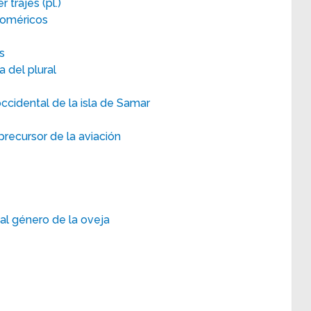
 trajes (pl.)
homéricos
s
 del plural
occidental de la isla de Samar
precursor de la aviación
al género de la oveja