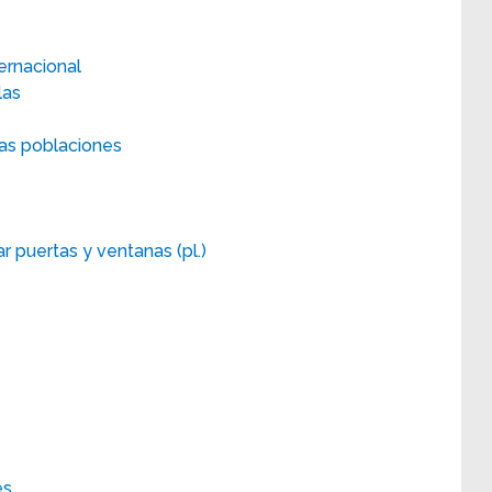
ernacional
las
nas poblaciones
r puertas y ventanas (pl.)
es