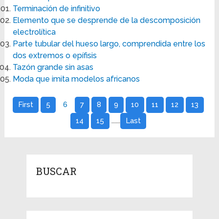
Terminación de infinitivo
Elemento que se desprende de la descomposición
electrolítica
Parte tubular del hueso largo, comprendida entre los
dos extremos o epífisis
Tazón grande sin asas
Moda que imita modelos africanos
First
5
6
7
8
9
10
11
12
13
......
14
15
Last
BUSCAR