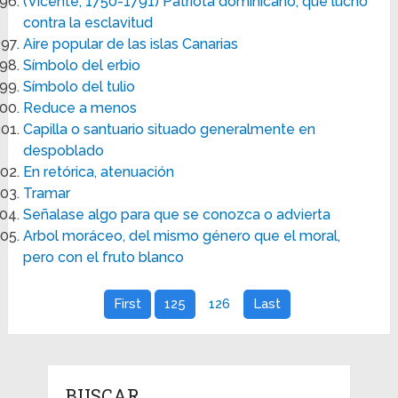
(Vicente, 1750-1791) Patriota dominicano, que luchó
contra la esclavitud
Aire popular de las islas Canarias
Símbolo del erbio
Símbolo del tulio
Reduce a menos
Capilla o santuario situado generalmente en
despoblado
En retórica, atenuación
Tramar
Señalase algo para que se conozca o advierta
Arbol moráceo, del mismo género que el moral,
pero con el fruto blanco
First
125
126
Last
BUSCAR