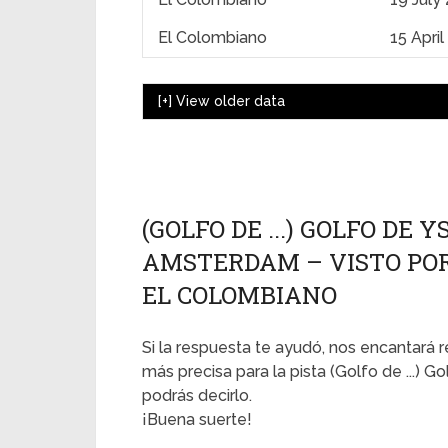
El Colombiano
15 Apri
[+]
View older data
(GOLFO DE ...) GOLFO DE 
AMSTERDAM – VISTO POR 
EL COLOMBIANO
Si la respuesta te ayudó, nos encantará r
más precisa para la pista (Golfo de ...) 
podrás decirlo.
¡Buena suerte!