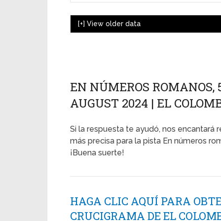
[+]
View older data
EN NÚMEROS ROMANOS, 55
AUGUST 2024 | EL COLOM
Si la respuesta te ayudó, nos encantará r
más precisa para la pista En números rom
¡Buena suerte!
HAGA CLIC AQUÍ PARA OBT
CRUCIGRAMA DE EL COLOMB