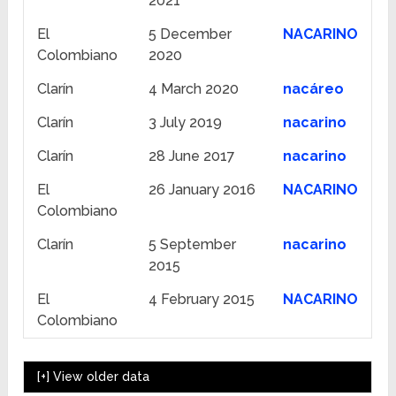
2021
El
5 December
NACARINO
Colombiano
2020
Clarín
4 March 2020
nacáreo
Clarín
3 July 2019
nacarino
Clarín
28 June 2017
nacarino
El
26 January 2016
NACARINO
Colombiano
Clarín
5 September
nacarino
2015
El
4 February 2015
NACARINO
Colombiano
[+]
View older data