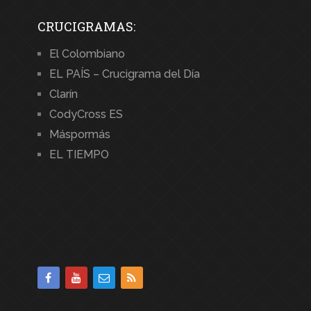
CRUCIGRAMAS:
El Colombiano
EL PAÍS – Crucigrama del Día
Clarín
CodyCross ES
Máspormás
EL TIEMPO