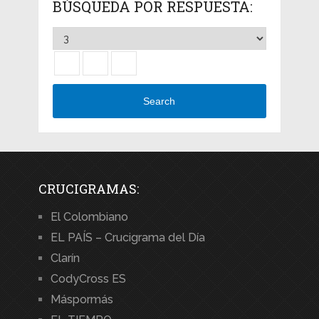
BÚSQUEDA POR RESPUESTA:
Search
CRUCIGRAMAS:
El Colombiano
EL PAÍS – Crucigrama del Día
Clarín
CodyCross ES
Máspormás