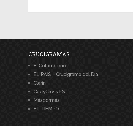
CRUCIGRAMAS:
El Colombiano
EL PAÍS – Crucigrama del Día
Clarín
CodyCross ES
Máspormás
EL TIEMPO