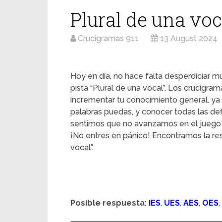
Plural de una voc
Crucigramas 911
13 August 2024
Hoy en día, no hace falta desperdiciar mu
pista “Plural de una vocal”. Los crucigra
incrementar tu conocimiento general, ya
palabras puedas, y conocer todas las d
sentimos que no avanzamos en el juego
¡No entres en pánico! Encontramos la re
vocal”.
Posible respuesta:
IES
,
UES
,
AES
,
OES
,