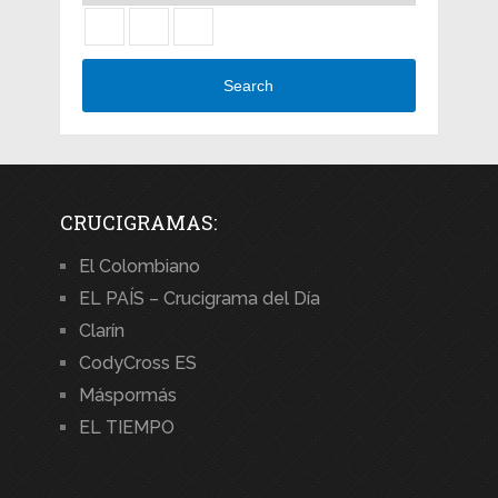
Search
CRUCIGRAMAS:
El Colombiano
EL PAÍS – Crucigrama del Día
Clarín
CodyCross ES
Máspormás
EL TIEMPO