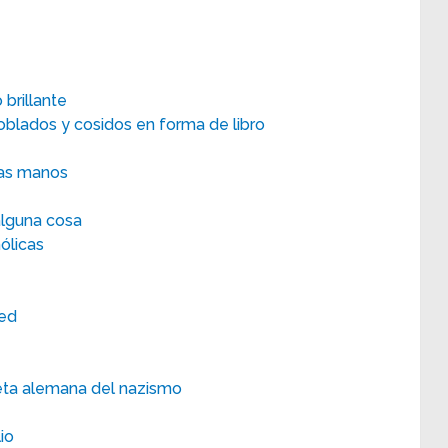
brillante
oblados y cosidos en forma de libro
las manos
alguna cosa
ólicas
ced
reta alemana del nazismo
io