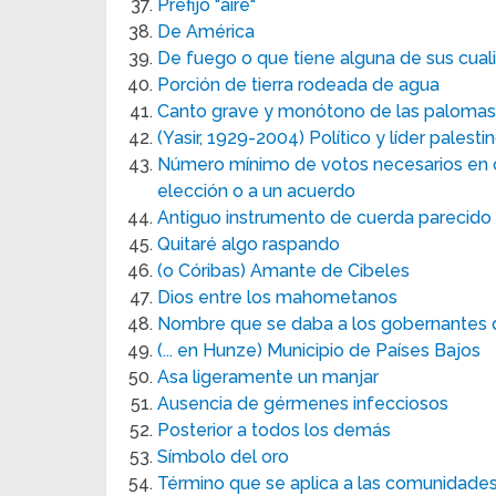
Prefijo "aire"
De América
De fuego o que tiene alguna de sus cual
Porción de tierra rodeada de agua
Canto grave y monótono de las palomas 
(Yasir, 1929-2004) Político y líder palesti
Número mínimo de votos necesarios en c
elección o a un acuerdo
Antiguo instrumento de cuerda parecido a
Quitaré algo raspando
(o Córibas) Amante de Cibeles
Dios entre los mahometanos
Nombre que se daba a los gobernantes d
(... en Hunze) Municipio de Países Bajos
Asa ligeramente un manjar
Ausencia de gérmenes infecciosos
Posterior a todos los demás
Símbolo del oro
Término que se aplica a las comunidade