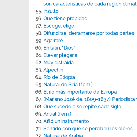
son características de cada región climát
Insulto
Que tiene probidad
Escoge, elige
Difundirse, derramarse por todas partes
Agarraré
En latín, "Dios"
Elevar plegaria
Muy distraída
Alpechín
Río de Etiopía
Natural de Siria (fem.)
El río más importante de Europa
(Mariano José de, 1809-1837) Periodista 
Que sucede o se repite cada siglo
Anual (fem.)
Afiló un instrumento
Sentido con que se perciben los olores
Natural de Arabia