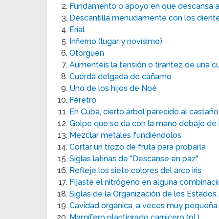
Fundamento o apoyo en que descansa a
Descantilla menudamente con los dient
Erial
Infierno (lugar y novísimo)
Otorguen
Aumentéis la tensión o tirantez de una cu
Cuerda delgada de cáñamo
Uno de los hijos de Noé
Féretro
En Cuba, cierto árbol parecido al castaño
Golpe que se da con la mano debajo de l
Mezclar metales fundiéndolos
Cortar un trozo de fruta para probarla
Siglas latinas de "Descanse en paz"
Refleje los siete colores del arco iris
Fijaste el nitrógeno en alguna combinaci
Siglas de la Organización de los Estado
Cavidad orgánica, a veces muy pequeña 
Mamífero plantígrado carnicero (pl.)