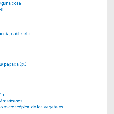
lguna cosa
es
erda, cable, etc
a papada (pl.)
ón
s Americanos
o microscópica, de los vegetales