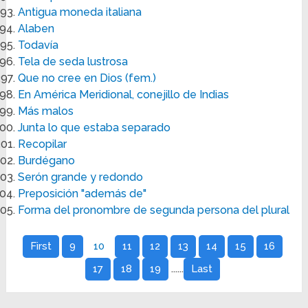
Antigua moneda italiana
Alaben
Todavía
Tela de seda lustrosa
Que no cree en Dios (fem.)
En América Meridional, conejillo de Indias
Más malos
Junta lo que estaba separado
Recopilar
Burdégano
Serón grande y redondo
Preposición "además de"
Forma del pronombre de segunda persona del plural
First
9
10
11
12
13
14
15
16
......
17
18
19
Last