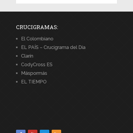
CRUCIGRAMAS:
El Colombiano
EL PAÍS – Crucigrama del Día
Clarín
CodyCross ES
Máspormás
EL TIEMPO