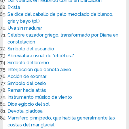
Dar vueltas en redondo con la embarcación
Exista
Se dice del caballo de pelo mezclado de blanco,
gris y bayo (pl.)
Uva sin madurar
Célebre cazador griego, transformado por Diana en
constelación
Símbolo del escandio
Abreviatura usual de "etcétera"
Símbolo del bromo
Interjección que denota alivio
Acción de exornar
Símbolo del cesio
Remar hacia atrás
Instrumento músico de viento
Dios egipcio del sol
Devota, piadosa
Mamífero pinnípedo, que habita generalmente las
costas del mar glacial