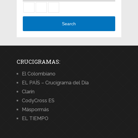
Search
CRUCIGRAMAS:
El Colombiano
EL PAÍS – Crucigrama del Día
Clarín
CodyCross ES
Máspormás
EL TIEMPO