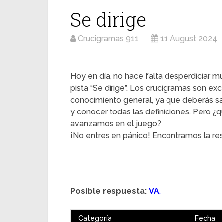
Se dirige
Crucigramas 911
11 August 2024
Hoy en día, no hace falta desperdiciar mu
pista “Se dirige”. Los crucigramas son ex
conocimiento general, ya que deberás s
y conocer todas las definiciones. Pero
avanzamos en el juego?
¡No entres en pánico! Encontramos la res
Posible respuesta:
VA
,
Categoría
Fecha