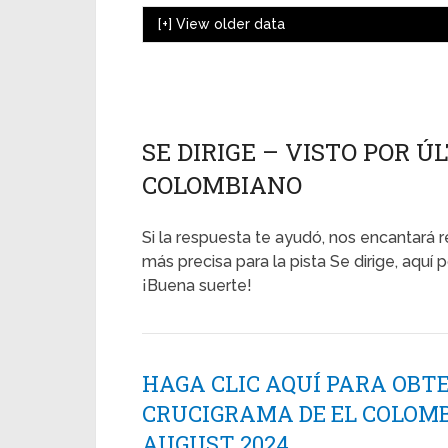
[+]
View older data
SE DIRIGE – VISTO POR ÚL
COLOMBIANO
Si la respuesta te ayudó, nos encantará r
más precisa para la pista Se dirige, aquí p
¡Buena suerte!
HAGA CLIC AQUÍ PARA OBT
CRUCIGRAMA DE EL COLOMB
AUGUST 2024