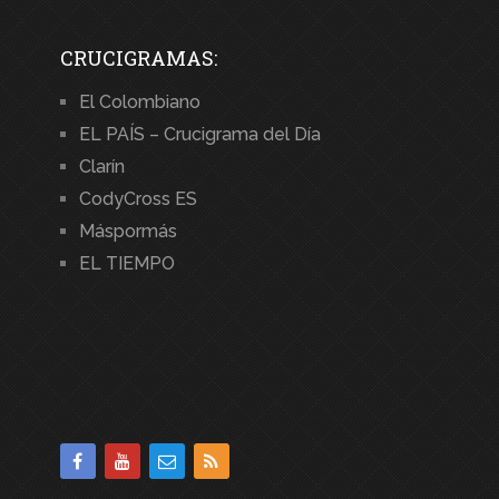
CRUCIGRAMAS:
El Colombiano
EL PAÍS – Crucigrama del Día
Clarín
CodyCross ES
Máspormás
EL TIEMPO