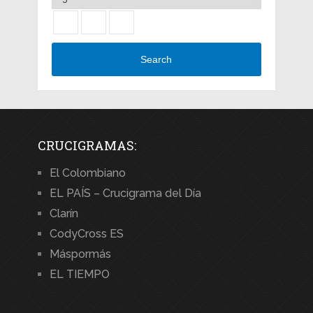
Search
CRUCIGRAMAS:
El Colombiano
EL PAÍS – Crucigrama del Día
Clarín
CodyCross ES
Máspormás
EL TIEMPO