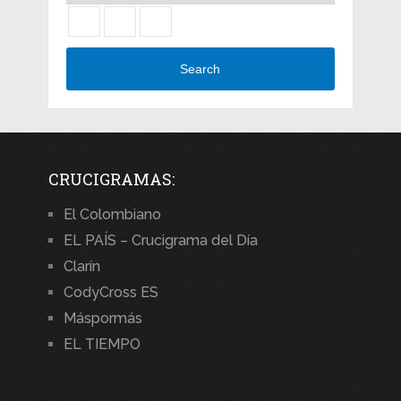
Search
CRUCIGRAMAS:
El Colombiano
EL PAÍS – Crucigrama del Día
Clarín
CodyCross ES
Máspormás
EL TIEMPO