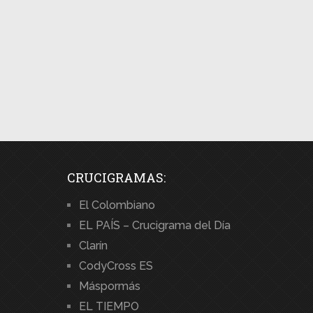
CRUCIGRAMAS:
El Colombiano
EL PAÍS – Crucigrama del Día
Clarín
CodyCross ES
Máspormás
EL TIEMPO