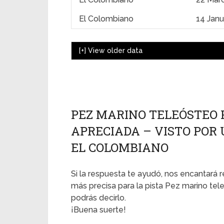
El Colombiano
14 Janu
[+]
View older data
PEZ MARINO TELEÓSTEO 
APRECIADA – VISTO POR Ú
EL COLOMBIANO
Si la respuesta te ayudó, nos encantará r
más precisa para la pista Pez marino tel
podrás decirlo.
¡Buena suerte!