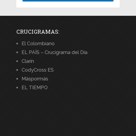
CRUCIGRAMAS:
El Colombiano
EL PAÍS – Crucigrama del Día
Clarín
CodyCross ES
Máspormás
EL TIEMPO