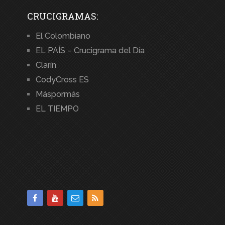
CRUCIGRAMAS:
El Colombiano
EL PAÍS – Crucigrama del Día
Clarín
CodyCross ES
Máspormás
EL TIEMPO