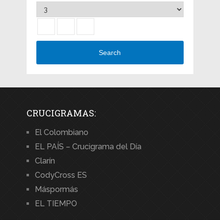
Search
CRUCIGRAMAS:
El Colombiano
EL PAÍS – Crucigrama del Día
Clarín
CodyCross ES
Máspormás
EL TIEMPO