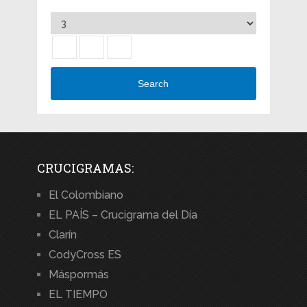
Search
CRUCIGRAMAS:
El Colombiano
EL PAÍS – Crucigrama del Día
Clarín
CodyCross ES
Máspormás
EL TIEMPO