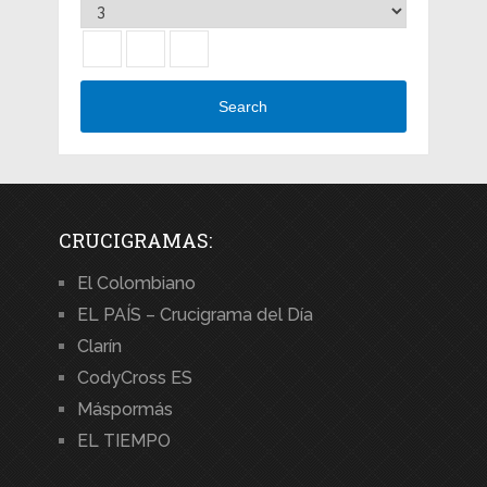
Search
CRUCIGRAMAS:
El Colombiano
EL PAÍS – Crucigrama del Día
Clarín
CodyCross ES
Máspormás
EL TIEMPO