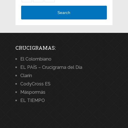
Search
CRUCIGRAMAS:
El Colombiano
EL PAÍS – Crucigrama del Día
Clarín
CodyCross ES
Máspormás
EL TIEMPO