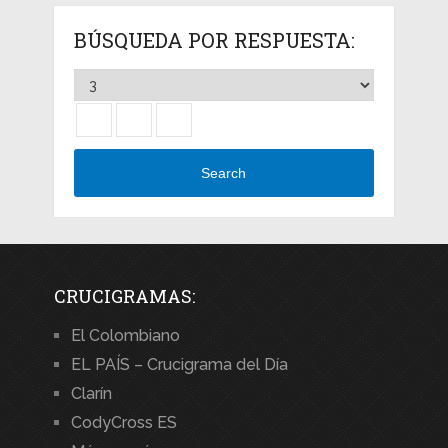
BÚSQUEDA POR RESPUESTA:
Search
CRUCIGRAMAS:
El Colombiano
EL PAÍS – Crucigrama del Día
Clarín
CodyCross ES