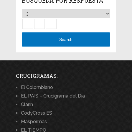
BÚSQUEDA POR RESPUESTA:
Search
CRUCIGRAMAS:
El Colombiano
EL PAÍS – Crucigrama del Día
Clarín
CodyCross ES
Máspormás
EL TIEMPO