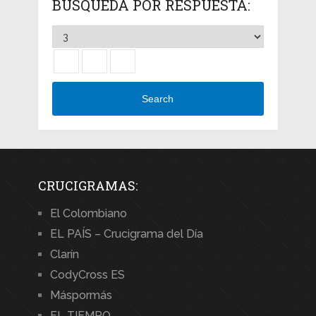
BÚSQUEDA POR RESPUESTA:
Search
CRUCIGRAMAS:
El Colombiano
EL PAÍS – Crucigrama del Día
Clarín
CodyCross ES
Máspormás
EL TIEMPO