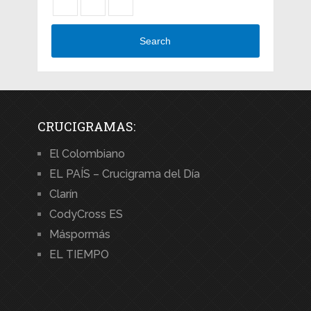
Search
CRUCIGRAMAS:
El Colombiano
EL PAÍS – Crucigrama del Día
Clarín
CodyCross ES
Máspormás
EL TIEMPO