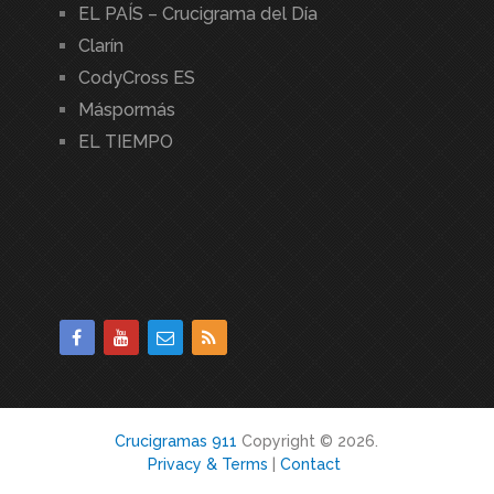
EL PAÍS – Crucigrama del Día
Clarín
CodyCross ES
Máspormás
EL TIEMPO
Crucigramas 911
Copyright © 2026.
Privacy & Terms
|
Contact