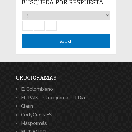
BÚSQUEDA POR RESPUESTA:
Search
CRUCIGRAMAS:
El Colombiano
EL PAÍS – Crucigrama del Día
Clarín
CodyCross ES
Máspormás
EL TIEMPO