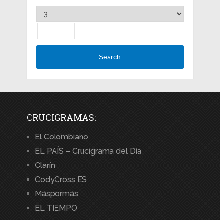
Search
CRUCIGRAMAS:
El Colombiano
EL PAÍS – Crucigrama del Día
Clarín
CodyCross ES
Máspormás
EL TIEMPO