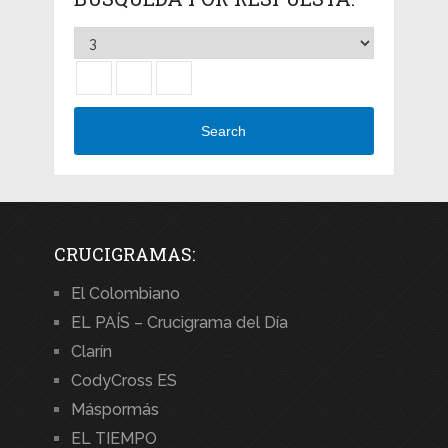
Search
CRUCIGRAMAS:
El Colombiano
EL PAÍS – Crucigrama del Día
Clarín
CodyCross ES
Máspormás
EL TIEMPO