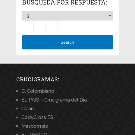
BÚSQUEDA POR RESPUESTA:
Search
CRUCIGRAMAS:
El Colombiano
EL PAÍS – Crucigrama del Día
Clarín
CodyCross ES
Máspormás
EL TIEMPO